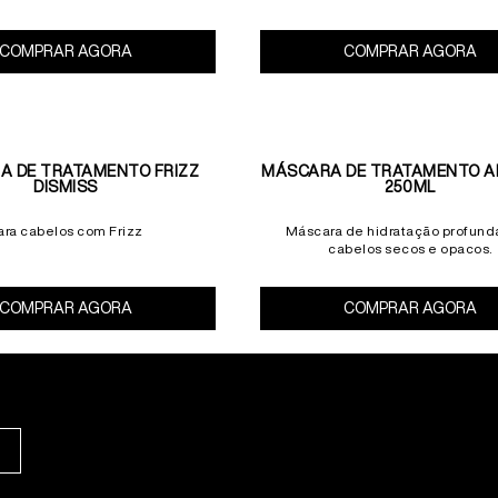
COMPRAR AGORA
Máscara de Tratamento Extreme 500ml
COMPRAR AGORA
A DE TRATAMENTO FRIZZ
MÁSCARA DE TRATAMENTO A
DISMISS
250ML
ara cabelos com Frizz
Máscara de hidratação profund
cabelos secos e opacos.
COMPRAR AGORA
Máscara de Tratamento Frizz Dismiss
COMPRAR AGORA
Má