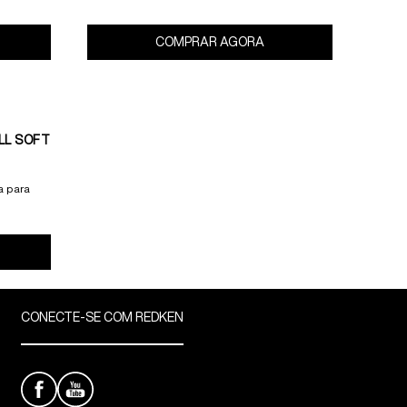
desenvolvido para cabelos secos e
danificados.
COMPRAR AGORA
Máscara de Tratamento All Soft Heavy Cream 500ml
LL SOFT
a para
scara de Tratamento All Soft 250ml
CONECTE-SE COM REDKEN