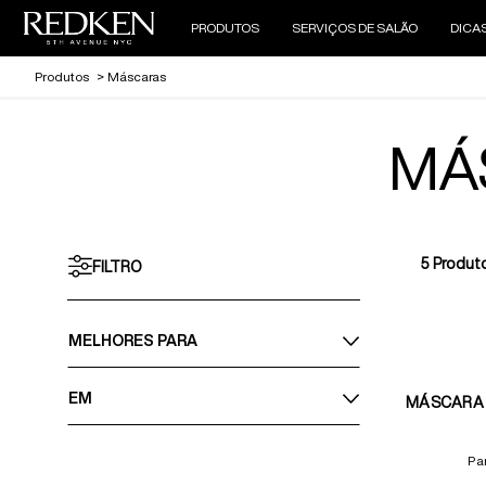
PRODUTOS
SERVIÇOS DE SALÃO
DICA
Produtos
>
Máscaras
MÁ
5
Produt
FILTRO
MELHORES PARA
EM
MÁSCARA 
Pa