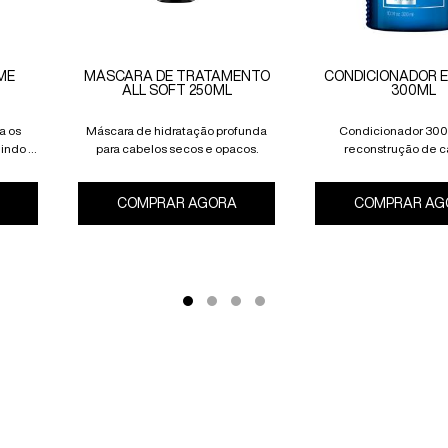
ME
MÁSCARA DE TRATAMENTO
CONDICIONADOR 
ALL SOFT 250ML
300ML
a os
Máscara de hidratação profunda
Condicionador 300
nindo a
para cabelos secos e opacos.
reconstrução de c
danificados.
SHAMPOO 1L EXTREME
MÁSCARA DE TRATAMENTO EXTREME 250ML
COMPRAR AGORA
MÁSCARA DE TRATAMENTO ALL
COMPRAR AG