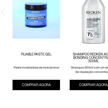
PLIABLE PASTE GEL
SHAMPOO REDKEN AC
BONDING CONCENTR
300ML
Pasta modeladora de textura leve
Shampoo 300ml com um si
de reparação concentra
desenvolvido para cabelos 
danificados.
COMPRAR AGORA
PLIABLE PASTE GEL
COMPRAR AGORA