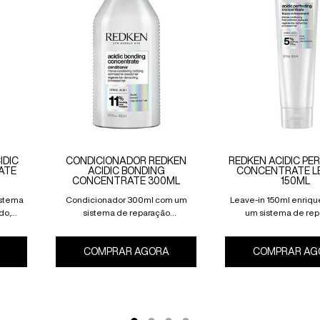
IDIC
CONDICIONADOR REDKEN
REDKEN ACIDIC PE
ATE
ACIDIC BONDING
CONCENTRATE LE
CONCENTRATE 300ML
150ML
stema
Condicionador 300ml com um
Leave-in 150ml enriq
do,
sistema de reparação
um sistema de rep
secos e
concentrado, desenvolvido para
concentrado, desenvo
cabelos secos e danificados.
cabelos secos e dani
COMPRAR AGORA
SHAMPOO REDKEN ACIDIC BONDING CONCENTRATE 300ML
COMPRAR AG